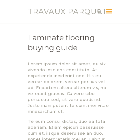
TRAVAUX PARQUET
TRAVAUX PARQUET
Vente, Pose, Réparation et Renovation Parquet
Laminate flooring
buying guide
ACCUEIL
SERVICES
Lorem ipsum dolor sit amet, eu vix
CONTACT
vivendo insolens constituto. At
BLOG
expetenda inciderint nec. His eu
verear dolorem, verear persius vel
ad. Ei partem altera alterum vis, no
vix erant graecis. Cu vero cibo
persecuti sed, sit vero quodsi id.
Justo inani putent te cum, mei vitae
mnesarchum ut.
Te eum consul dictas, duo ea tota
aperiam. Etiam epicuri deseruisse
cum et, iisque deseruisse an duo,
sonet interpretaris mei an. Labitur