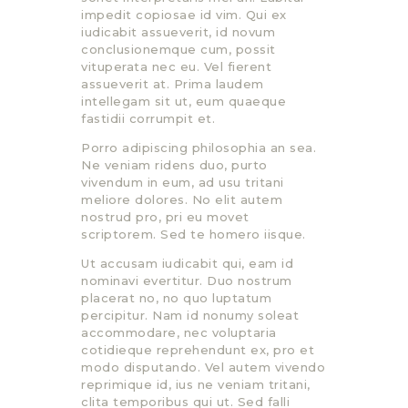
impedit copiosae id vim. Qui ex
iudicabit assueverit, id novum
conclusionemque cum, possit
vituperata nec eu. Vel fierent
assueverit at. Prima laudem
intellegam sit ut, eum quaeque
fastidii corrumpit et.
Porro adipiscing philosophia an sea.
Ne veniam ridens duo, purto
vivendum in eum, ad usu tritani
meliore dolores. No elit autem
nostrud pro, pri eu movet
scriptorem. Sed te homero iisque.
Ut accusam iudicabit qui, eam id
nominavi evertitur. Duo nostrum
placerat no, no quo luptatum
percipitur. Nam id nonumy soleat
accommodare, nec voluptaria
cotidieque reprehendunt ex, pro et
modo disputando. Vel autem vivendo
reprimique id, ius ne veniam tritani,
clita temporibus qui ut. Sed falli