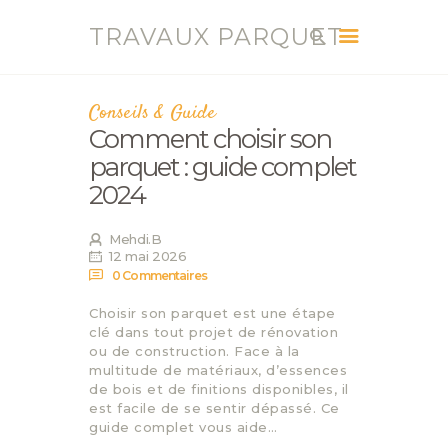
TRAVAUX PARQUET
TRAVAUX PARQUET
Vente, Pose, Réparation et Renovation Parquet
Conseils & Guide
Comment choisir son
ACCUEIL
parquet : guide complet
SERVICES
2024
CONTACT
BLOG
Mehdi.B
12 mai 2026
0
Commentaires
Choisir son parquet est une étape
clé dans tout projet de rénovation
ou de construction. Face à la
multitude de matériaux, d’essences
de bois et de finitions disponibles, il
est facile de se sentir dépassé. Ce
guide complet vous aide…