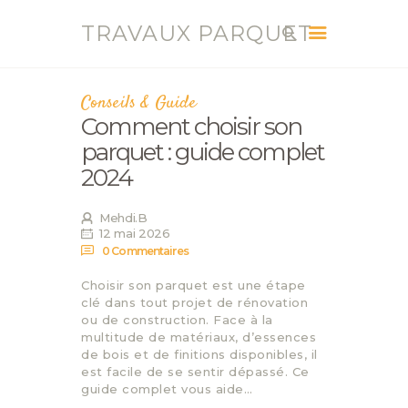
TRAVAUX PARQUET
TRAVAUX PARQUET
Vente, Pose, Réparation et Renovation Parquet
Conseils & Guide
Comment choisir son
ACCUEIL
parquet : guide complet
SERVICES
2024
CONTACT
BLOG
Mehdi.B
12 mai 2026
0
Commentaires
Choisir son parquet est une étape
clé dans tout projet de rénovation
ou de construction. Face à la
multitude de matériaux, d’essences
de bois et de finitions disponibles, il
est facile de se sentir dépassé. Ce
guide complet vous aide…