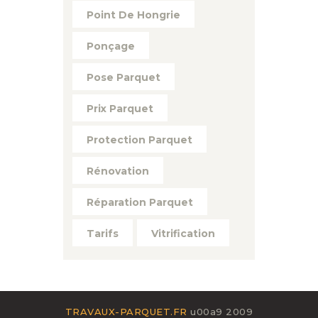
Point De Hongrie
Ponçage
Pose Parquet
Prix Parquet
Protection Parquet
Rénovation
Réparation Parquet
Tarifs
Vitrification
TRAVAUX-PARQUET.FR
u00a9 2009