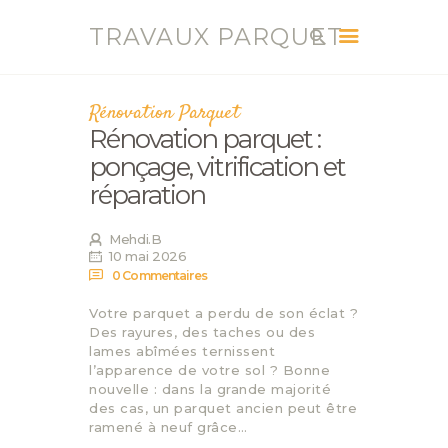
TRAVAUX PARQUET
TRAVAUX PARQUET
Vente, Pose, Réparation et Renovation Parquet
Rénovation Parquet
Rénovation parquet :
ACCUEIL
ponçage, vitrification et
SERVICES
réparation
CONTACT
BLOG
Mehdi.B
10 mai 2026
0
Commentaires
Votre parquet a perdu de son éclat ?
Des rayures, des taches ou des
lames abîmées ternissent
l’apparence de votre sol ? Bonne
nouvelle : dans la grande majorité
des cas, un parquet ancien peut être
ramené à neuf grâce…