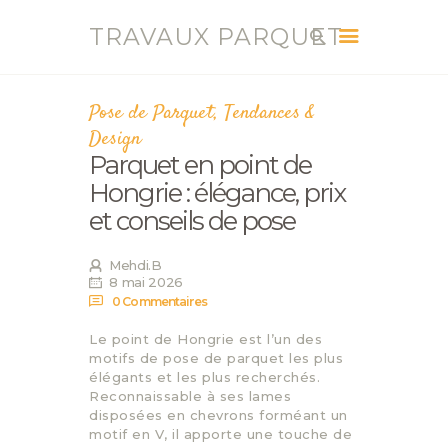
TRAVAUX PARQUET
TRAVAUX PARQUET
Vente, Pose, Réparation et Renovation Parquet
Pose de Parquet
,
Tendances &
Design
ACCUEIL
Parquet en point de
SERVICES
Hongrie : élégance, prix
CONTACT
et conseils de pose
BLOG
Mehdi.B
8 mai 2026
0
Commentaires
Le point de Hongrie est l’un des
motifs de pose de parquet les plus
élégants et les plus recherchés.
Reconnaissable à ses lames
disposées en chevrons forméant un
motif en V, il apporte une touche de