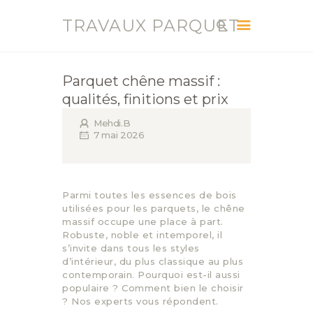
TRAVAUX PARQUET
TRAVAUX PARQUET
Vente, Pose, Réparation et Renovation Parquet
Parquet chêne massif :
qualités, finitions et prix
ACCUEIL
SERVICES
Mehdi.B
7 mai 2026
CONTACT
BLOG
Parmi toutes les essences de bois
utilisées pour les parquets, le chêne
massif occupe une place à part.
Robuste, noble et intemporel, il
s’invite dans tous les styles
d’intérieur, du plus classique au plus
contemporain. Pourquoi est-il aussi
populaire ? Comment bien le choisir
? Nos experts vous répondent.