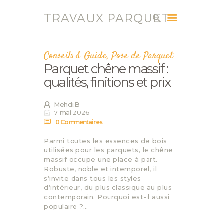
TRAVAUX PARQUET
TRAVAUX PARQUET
Vente, Pose, Réparation et Renovation Parquet
Conseils & Guide
,
Pose de Parquet
Parquet chêne massif :
ACCUEIL
qualités, finitions et prix
SERVICES
CONTACT
Mehdi.B
7 mai 2026
BLOG
0
Commentaires
Parmi toutes les essences de bois
utilisées pour les parquets, le chêne
massif occupe une place à part.
Robuste, noble et intemporel, il
s’invite dans tous les styles
d’intérieur, du plus classique au plus
contemporain. Pourquoi est-il aussi
populaire ?…