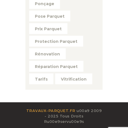
Ponçage
Pose Parquet
Prix Parquet
Protection Parquet
Rénovation
Réparation Parquet
Tarifs
Vitrification
TRAVAUX-PARQUET.FR
u00a9 2009
- 2025 Tous Droits
Ru00e9servu00e9s