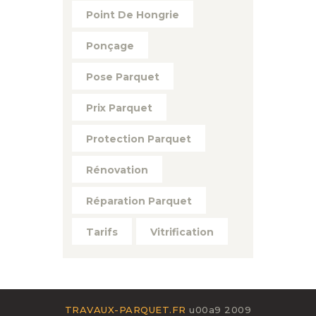
Point De Hongrie
Ponçage
Pose Parquet
Prix Parquet
Protection Parquet
Rénovation
Réparation Parquet
Tarifs
Vitrification
TRAVAUX-PARQUET.FR
u00a9 2009