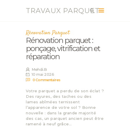
TRAVAUX PARQUET
TRAVAUX PARQUET
Vente, Pose, Réparation et Renovation Parquet
Rénovation Parquet
Rénovation parquet :
ACCUEIL
ponçage, vitrification et
SERVICES
réparation
CONTACT
BLOG
Mehdi.B
10 mai 2026
0
Commentaires
Votre parquet a perdu de son éclat ?
Des rayures, des taches ou des
lames abîmées ternissent
l’apparence de votre sol ? Bonne
nouvelle : dans la grande majorité
des cas, un parquet ancien peut être
ramené à neuf grâce…