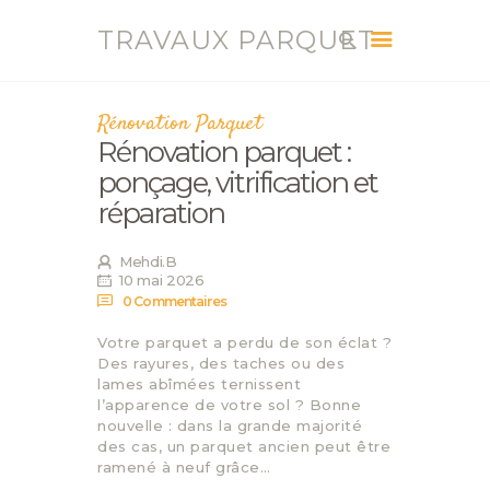
TRAVAUX PARQUET
TRAVAUX PARQUET
Vente, Pose, Réparation et Renovation Parquet
Rénovation Parquet
Rénovation parquet :
ACCUEIL
ponçage, vitrification et
SERVICES
réparation
CONTACT
BLOG
Mehdi.B
10 mai 2026
0
Commentaires
Votre parquet a perdu de son éclat ?
Des rayures, des taches ou des
lames abîmées ternissent
l’apparence de votre sol ? Bonne
nouvelle : dans la grande majorité
des cas, un parquet ancien peut être
ramené à neuf grâce…