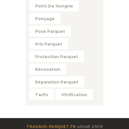
Point De Hongrie
Ponçage
Pose Parquet
Prix Parquet
Protection Parquet
Rénovation
Réparation Parquet
Tarifs
Vitrification
TRAVAUX-PARQUET.FR
u00a9 2009