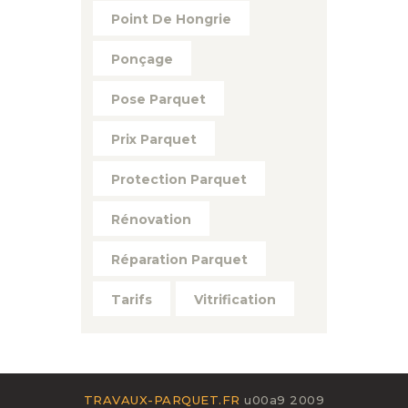
Point De Hongrie
Ponçage
Pose Parquet
Prix Parquet
Protection Parquet
Rénovation
Réparation Parquet
Tarifs
Vitrification
TRAVAUX-PARQUET.FR
u00a9 2009