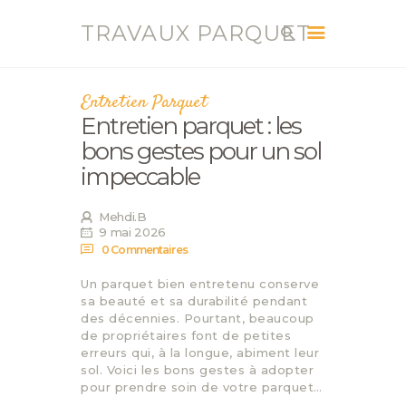
TRAVAUX PARQUET
TRAVAUX PARQUET
Vente, Pose, Réparation et Renovation Parquet
Entretien Parquet
Entretien parquet : les
ACCUEIL
bons gestes pour un sol
SERVICES
impeccable
CONTACT
BLOG
Mehdi.B
9 mai 2026
0
Commentaires
Un parquet bien entretenu conserve
sa beauté et sa durabilité pendant
des décennies. Pourtant, beaucoup
de propriétaires font de petites
erreurs qui, à la longue, abiment leur
sol. Voici les bons gestes à adopter
pour prendre soin de votre parquet…