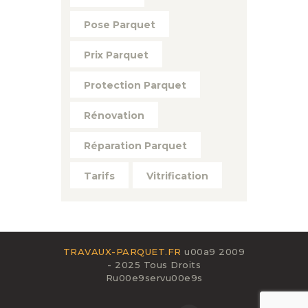
Pose Parquet
Prix Parquet
Protection Parquet
Rénovation
Réparation Parquet
Tarifs
Vitrification
TRAVAUX-PARQUET.FR
u00a9 2009
- 2025 Tous Droits
Ru00e9servu00e9s