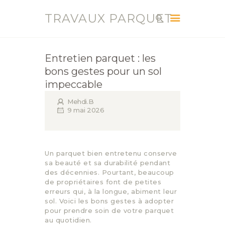
TRAVAUX PARQUET
TRAVAUX PARQUET
Vente, Pose, Réparation et Renovation Parquet
Entretien parquet : les
bons gestes pour un sol
ACCUEIL
impeccable
SERVICES
Mehdi.B
CONTACT
9 mai 2026
BLOG
Un parquet bien entretenu conserve
sa beauté et sa durabilité pendant
des décennies. Pourtant, beaucoup
de propriétaires font de petites
erreurs qui, à la longue, abiment leur
sol. Voici les bons gestes à adopter
pour prendre soin de votre parquet
au quotidien.