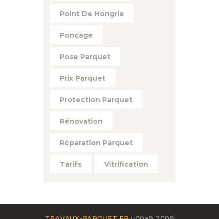
Point De Hongrie
Ponçage
Pose Parquet
Prix Parquet
Protection Parquet
Rénovation
Réparation Parquet
Tarifs
Vitrification
TRAVAUX-PARQUET.FR
u00a9 2009