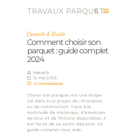
TRAVAUX PARQUET
TRAVAUX PARQUET
Vente, Pose, Réparation et Renovation Parquet
Conseils & Guide
Comment choisir son
ACCUEIL
parquet : guide complet
SERVICES
2024
CONTACT
BLOG
Mehdi.B
12 mai 2026
0
Commentaires
Choisir son parquet est une étape
clé dans tout projet de rénovation
ou de construction. Face à la
multitude de matériaux, d’essences
de bois et de finitions disponibles, il
est facile de se sentir dépassé. Ce
guide complet vous aide…