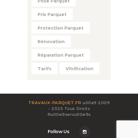
Pose Parquet
Prix Parquet
Protection Parquet
Rénovation
Réparation Parquet
Tarifs
Vitrification
TRAVAUX-PARQUET.FR
u00a9 2009
- 2025 Tous Droits
Ru00e9servu00e9s
Follow Us