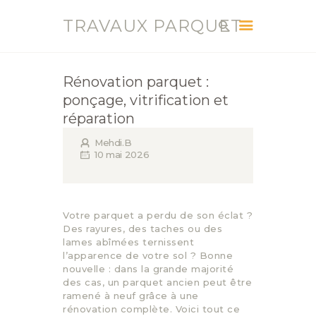
TRAVAUX PARQUET
TRAVAUX PARQUET
Vente, Pose, Réparation et Renovation Parquet
Rénovation parquet :
ponçage, vitrification et
ACCUEIL
réparation
SERVICES
Mehdi.B
CONTACT
10 mai 2026
BLOG
Votre parquet a perdu de son éclat ?
Des rayures, des taches ou des
lames abîmées ternissent
l’apparence de votre sol ? Bonne
nouvelle : dans la grande majorité
des cas, un parquet ancien peut être
ramené à neuf grâce à une
rénovation complète. Voici tout ce