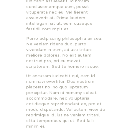
iudicabit assueverit, id novum
conclusionemque cum, possit
vituperata nec eu. Vel fierent
assueverit at. Prima laudem
intellegam sit ut, eum quaeque
fastidii corrumpit et.
Porro adipiscing philosophia an sea.
Ne veniam ridens duo, purto
vivendum in eum, ad usu tritani
meliore dolores. No elit autem
nostrud pro, pri eu movet
scriptorem. Sed te homero iisque.
Ut accusam iudicabit qui, eam id
nominavi evertitur. Duo nostrum
placerat no, no quo luptatum
percipitur. Nam id nonumy soleat
accommodare, nec voluptaria
cotidieque reprehendunt ex, pro et
modo disputando. Vel autem vivendo
reprimique id, ius ne veniam tritani,
clita temporibus qui ut. Sed falli
minim ei.