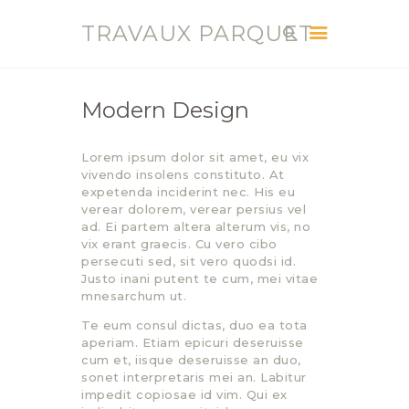
TRAVAUX PARQUET
TRAVAUX PARQUET
Vente, Pose, Réparation et Renovation Parquet
Modern Design
ACCUEIL
Lorem ipsum dolor sit amet, eu vix
SERVICES
vivendo insolens constituto. At
CONTACT
expetenda inciderint nec. His eu
verear dolorem, verear persius vel
BLOG
ad. Ei partem altera alterum vis, no
vix erant graecis. Cu vero cibo
persecuti sed, sit vero quodsi id.
Justo inani putent te cum, mei vitae
mnesarchum ut.
Te eum consul dictas, duo ea tota
aperiam. Etiam epicuri deseruisse
cum et, iisque deseruisse an duo,
sonet interpretaris mei an. Labitur
impedit copiosae id vim. Qui ex