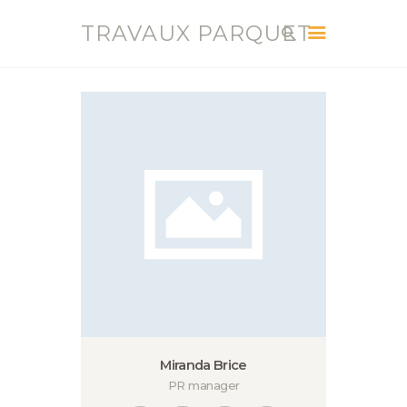
TRAVAUX PARQUET
TRAVAUX PARQUET
Vente, Pose, Réparation et Renovation Parquet
ACCUEIL
SERVICES
CONTACT
BLOG
Miranda Brice
PR manager