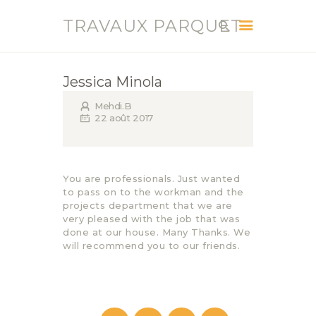
TRAVAUX PARQUET
TRAVAUX PARQUET
Vente, Pose, Réparation et Renovation Parquet
Jessica Minola
ACCUEIL
Mehdi.B
22 août 2017
SERVICES
CONTACT
BLOG
You are professionals. Just wanted
to pass on to the workman and the
projects department that we are
very pleased with the job that was
done at our house. Many Thanks. We
will recommend you to our friends.