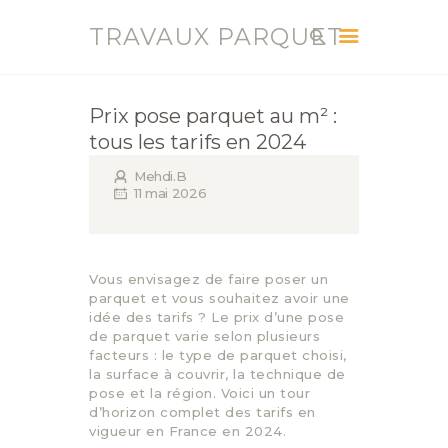
TRAVAUX PARQUET
TRAVAUX PARQUET
Vente, Pose, Réparation et Renovation Parquet
Prix pose parquet au m² :
tous les tarifs en 2024
ACCUEIL
SERVICES
Mehdi.B
11 mai 2026
CONTACT
BLOG
Vous envisagez de faire poser un
parquet et vous souhaitez avoir une
idée des tarifs ? Le prix d’une pose
de parquet varie selon plusieurs
facteurs : le type de parquet choisi,
la surface à couvrir, la technique de
pose et la région. Voici un tour
d’horizon complet des tarifs en
vigueur en France en 2024.