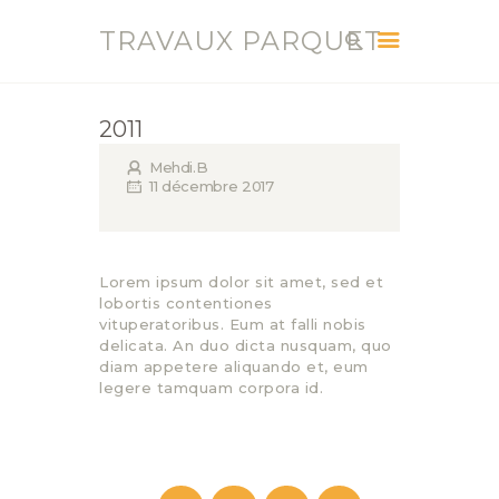
TRAVAUX PARQUET
TRAVAUX PARQUET
Vente, Pose, Réparation et Renovation Parquet
2011
ACCUEIL
Mehdi.B
11 décembre 2017
SERVICES
CONTACT
BLOG
Lorem ipsum dolor sit amet, sed et
lobortis contentiones
vituperatoribus. Eum at falli nobis
delicata. An duo dicta nusquam, quo
diam appetere aliquando et, eum
legere tamquam corpora id.